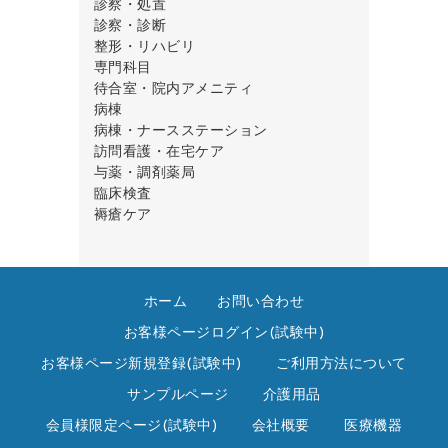
褥瘡ケア用品
防護・保温用品
手術機器
吸引器
エンゼルケア
鍼灸用品
診察・処置
防災対策用品
手術室関連用品
採血関連
ワイパー・ハンドタオル
バット・トレー・ステンレス小物
診察・診断
手術室備品
酸素吸入
医療用品・耳栓
往診鞄・メディカルバッグ
外来・受付備品
整形・リハビリ
手術用消耗品
処置材料
小分け販売
吸引器
計測・検診機器
マッサージ台・訓練台
専門科目
術中・術後保護用品
創傷・被覆保護
創傷・被覆保護
採血
事務用品
作業療法・レクリエーション
ストーマケア・泌尿器科・肛門科
待合室・院内アメニティ
洗浄用品
点滴処置
超音波診断用品
診断器具・処置器具
診察室備品
フットケア・ネイルケア・皮膚科
ベビー・キッズルーム
病棟
中材備品
皮膚保護
排液・導尿バッグ
診断機器
リハビリ
ナースステーション備品
病棟・ナースステーション
滅菌・洗浄機器
皮膚保護
臨床・病理検査機器
眼科
ワゴン・カート
カルテブック・ナースステーション用品
訪問看護・在宅ケア
滅菌コンテナー・カスト
呼吸器科・アレルギー科
移乗補助
移乗補助
訪問看護・在宅ケア用品
与薬・調剤薬局
滅菌資材
産婦人科・小児科
移動
訪問看護バッグ
ケモ対策
臨床検査
歯科・口腔外科
供給サポート・メンテナンス
調剤
検体輸送
褥瘡ケア
耳鼻咽喉科
排泄処理
薬局用品
保冷庫・インキュベーター
パッド・クッション・体位変換
整形外科
搬送
薬剤管理
内視鏡室・心カテ室・超音波診断
病室・居室用ベッド
薬袋・投薬ラベル・薬包紙
放射線科・MRI室
病室周辺用品
与薬
ホーム
お問い合わせ
鍼灸・整体
お客様ページログイン(試験中)
お客様ページ新規登録(試験中)
ご利用方法について
サンプルページ
介護用品
会員様限定ページ(試験中)
会社概要
医療機器