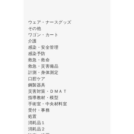
ウェア・ナースグッズ
ケアウェア
その他
サンダル
その他
ワゴン・カート
シューズ
ランドリーカート・ダストカート
介護
シューズ・サンダル
トイレ・排泄ケア
感染・安全管理
スクラブ
トイレ・排泄用品
院内安全対策
感染予防
ナースウェア・診察衣
移動・歩行用品
感染対策
除染・防護用品
救急・救命
ナースグッズ
衣類
手袋・マスク・保護衣
掃除機・清掃用具
救急カバン・救急箱
救急・災害備品
患者衣・検診衣・ディスポウェア
介護衣類・室内帽
清掃用品
救急用消耗品
ＤＭＡＴ関連用品
計測・身体測定
診察衣
健康用品
喉頭鏡
感染防止用資器材
計測・身体検査その他
口腔ケア
口腔ケア用品
担架
救護用品
視力検査器具
口腔ケアその他
鋼製器具
施設用備品
処置用資器材
その他鋼製器具
災害対策・ＤＭＡＴ
食事用品
蘇生資器材
ピンセット
ＤＭＡＴ関連
指導教材・模型
日常生活支援・自助具
搬送用資器材
プラスチック製処置器具
災害食・給水
疑似体験セット
手術室・中央材料室
日常生活支援用品
避難環境備品
鋼製器具その他
災害対策備品
教育用シミュレーター
キャビネット・物品管理
受付・事務
入浴・清拭用品
避難用品
持針器
避難用品・救急セット
食品模型
サージカルウェア
カルテラック・カルテ用品
処置
入浴介助
非常用食料品
剪刀
防災用品・安全対策
人体模型
サージカルマット
受付用品
衛生材料
消耗品１
歩行補助
物品保管・携行資器材
鉗子
ヒートシーラー・滅菌資材
看護処置器具
アレルギー対策
消耗品２