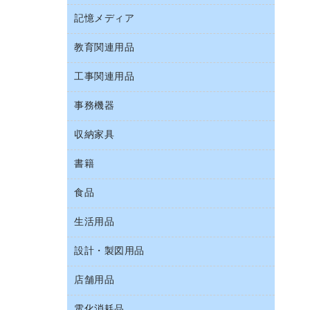
Ｚ式ファイル
キーボード／テンキー
介護用品
伝票
ファクシミリ
記憶メディア
インスタントコーヒー
カードケース
スマートフォン／モバイル周辺機器
感染症対策用品
粘着メモ
プロジェクタ
お茶備品
クリップボード
教育関連用品
ＣＤ－Ｒ
セキュリティ用品
管理医療機器
封筒
メモリーカード
コーヒーメーカー・備品
クリヤーブック（固定式）
ＣＤ－ＲＷ
ディスプレイモニター
使い捨て手袋
工事関連用品
教育関連用品
レーザープリンタ／複合機
ソフトドリンク
クリヤーブック（差替式）
ＤＶＤ
ネットワーク／ＬＡＮアクセサリー
保健用品
電話機
ミネラルウォーター
事務機器
屋外用品
クリヤーホルダー
ブルーレイディスク
ネットワーク／ＬＡＮ機器
ミルク・シュガー
工事関連用品
コンピュータ用ファイル
メディア収納用品
収納家具
ＯＨＰ用品
パソコンアクセサリー
レギュラーコーヒー
その他ファイル
シュレッダ
パソコンバッグ／収納用品
書籍
その他収納
医薬部外品
パイプ式ファイル
タイムカード
パソコン周辺機器
ロッカー・下駄箱
紅茶・バラエティ飲料
食品
パソコンソフト
ファイルボックス
タイムレコーダー
マウス
金庫
茶葉・インスタント
フォルダー
ラミネータ
生活用品
菓子
マウスパッド
保管庫・書庫
緑茶飲料
フラットファイル
ラミネートフィルム
食品
各種ケーブル
設計・製図用品
キッチン用品
プレゼン用ファイル
レーザーポインター
ゴミ袋
店舗用品
設計・製図用品
リングファイル
大型シュレッダー（共配）
スポーツ・レジャー用品
レターファイル
電化消耗品
ＰＯＰ用品