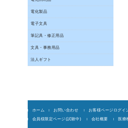
スリッパ・サンダル・シューズ
持ち出しファイル
カウンター／お会計用品
その他雑貨
電化製品
アルバム
収納保存用品
サイン・看板用品
タオル・アメニティ用品
デスクライト
電子文具
ＡＶ機器・アクセサリー
統一伝票用ファイル
ディスプレイ用品
ダストボックス
懐中電灯・ライト
ＯＡタップ／延長コード
背幅が伸びるファイル
レジ・ポリ袋
筆記具・修正用品
その他電子文具
ティッシュペーパー
乾電池・充電池
キッチン・調理家電
板目表紙・綴込表紙
紙手提げ袋
ラベルテープ
トイレットペーパー
電球・蛍光灯
文具・事務用品
シャープペンシル
その他電化製品
名刺整理用品
陳列什器
ラベルライター
トイレ用洗剤
シャープペンシル用替芯
空調・季節家電
法人ギフト
カッター
店舗運営用品
電卓
トイレ用品
ボールペン（ゲルインク）
掃除機・クリーナー
クリップ
カウネットギフト
ハンドソープ・石鹸
ボールペン（油性）
スティックのり
高島屋
ペーパータオル
ボールペン用替芯
ステープラー本体
高島屋（食品・飲料）
飲食雑貨用品
ホワイトボード用マーカー
ステープル針
飲食用消耗品
マーキングペン（水性）
スプレーのり クリーナー
殺虫剤
マーキングペン（油性）
ホーム
お問い合わせ
お客様ページログイン
セロハンテープ
消臭・芳香剤
鉛筆
会員様限定ページ(試験中)
会社概要
医療
その他文具
食品添加物製品
蛍光マーカー