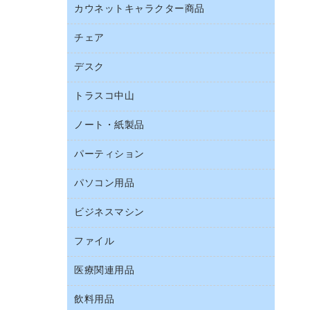
ブラウス・シャツ
カウネットキャラクター商品
ペット用品
ワープロ用紙
医療・介護・ワーキングウェア
園芸用品
帳票用紙／フォーム用紙
チェア
カウネットキャラクター商品
結束用品
名刺用紙
デスク
オフィスチェア
工場用品
ミーティングチェア
梱包用テープ
トラスコ中山
カウンター
応接イス・ベンチ
梱包用品
デスク
ノート・紙製品
建築・作業用品
作業用雑貨
ミーティングテーブル
研究・環境管理用品
パーティション
ノート
作業用手袋
バインダーノート
倉庫収納用品
パソコン用品
パーティション
ルーズリーフ
台車・脚立
ホワイトボード・黒板
ビジネスマシン
ＨＤＤ／ＳＳＤ
各種用紙
防災用備蓄食品・飲料
ＬＡＮケーブル
額縁
ファイル
ＵＳＢメモリ
防災用品
ＯＡクリーナー／エアダスター
慶弔用品
インクジェットプリンタ／複合機
養生用品
医療関連用品
２穴リフィル・２穴インデックス
ＯＡフィルター
帳簿
スキャナー
３０穴リフィル・３０穴インデックス
ＵＳＢハブ／ＵＳＢアクセサリー
飲料用品
医療関連用品
典礼用品
デジタルカメラ