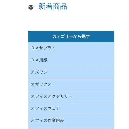
新着商品
カテゴリーから探す
ＯＡサプライ
ＯＡ用紙
インクカートリッジ
コピートナー
アズワン
インクジェットプリンタ用紙
トナーカートリッジ
コピー用紙
オザックス
オフィス用品
ファクシミリトナー
その他コピー用紙・プリンタ用紙
医療・介護用品
プリンタ用リボン
オフィスアクセサリー
店舗用品
ハガキ用紙
リサイクルインクカートリッジ
ファクシミリ用紙
オフィスウェア
インテリア・インテリア収納
リサイクルトナー（プール方式）
プロッター用紙
オフィスアクセサリー
オフィス作業用品
アウター
互換インクカートリッジ
ラベル用紙