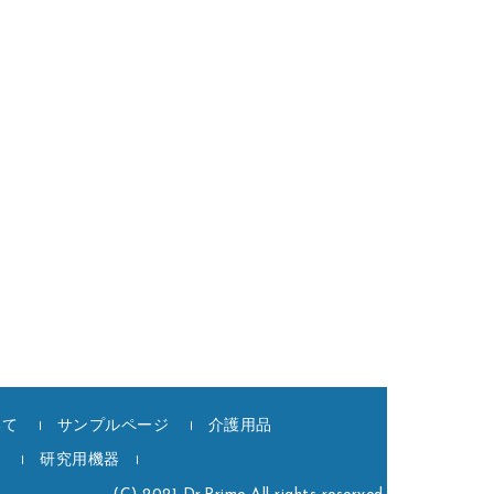
いて
サンプルページ
介護用品
記
研究用機器