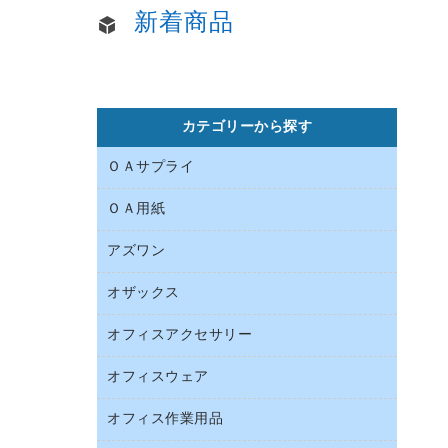
新着商品
カテゴリーから探す
ＯＡサプライ
ＯＡ用紙
インクカートリッジ
コピートナー
アズワン
インクジェットプリンタ用紙
トナーカートリッジ
コピー用紙
オザックス
オフィス用品
ファクシミリトナー
その他コピー用紙・プリンタ用紙
医療・介護用品
プリンタ用リボン
オフィスアクセサリー
店舗用品
ハガキ用紙
リサイクルインクカートリッジ
ファクシミリ用紙
オフィスウェア
インテリア・インテリア収納
リサイクルトナー（プール方式）
プロッター用紙
オフィスアクセサリー
オフィス作業用品
アウター
互換インクカートリッジ
ラベル用紙