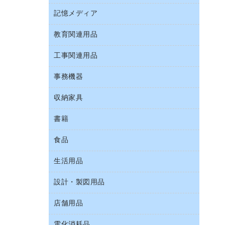
Ｚ式ファイル
キーボード／テンキー
介護用品
伝票
ファクシミリ
記憶メディア
インスタントコーヒー
カードケース
スマートフォン／モバイル周辺機器
感染症対策用品
粘着メモ
プロジェクタ
お茶備品
クリップボード
教育関連用品
ＣＤ－Ｒ
セキュリティ用品
管理医療機器
封筒
メモリーカード
コーヒーメーカー・備品
クリヤーブック（固定式）
ＣＤ－ＲＷ
ディスプレイモニター
使い捨て手袋
工事関連用品
教育関連用品
レーザープリンタ／複合機
ソフトドリンク
クリヤーブック（差替式）
ＤＶＤ
ネットワーク／ＬＡＮアクセサリー
保健用品
電話機
ミネラルウォーター
事務機器
屋外用品
クリヤーホルダー
ブルーレイディスク
ネットワーク／ＬＡＮ機器
ミルク・シュガー
工事関連用品
コンピュータ用ファイル
メディア収納用品
収納家具
ＯＨＰ用品
パソコンアクセサリー
レギュラーコーヒー
その他ファイル
シュレッダ
パソコンバッグ／収納用品
書籍
その他収納
医薬部外品
パイプ式ファイル
タイムカード
パソコン周辺機器
ロッカー・下駄箱
紅茶・バラエティ飲料
食品
パソコンソフト
ファイルボックス
タイムレコーダー
マウス
金庫
茶葉・インスタント
フォルダー
ラミネータ
生活用品
菓子
マウスパッド
保管庫・書庫
緑茶飲料
フラットファイル
ラミネートフィルム
食品
各種ケーブル
設計・製図用品
キッチン用品
プレゼン用ファイル
レーザーポインター
ゴミ袋
店舗用品
設計・製図用品
リングファイル
大型シュレッダー（共配）
スポーツ・レジャー用品
レターファイル
電化消耗品
ＰＯＰ用品