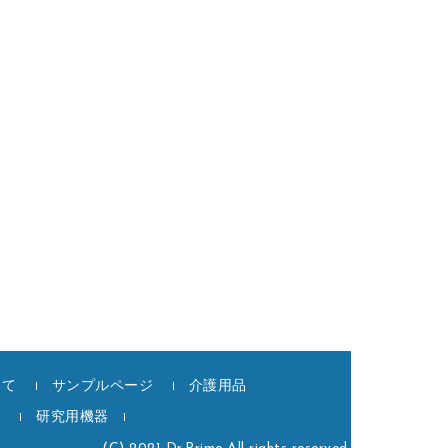
いて
サンプルページ
介護用品
記
研究用機器