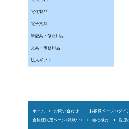
スリッパ・サンダル・シューズ
持ち出しファイル
カウンター／お会計用品
その他雑貨
電化製品
アルバム
収納保存用品
サイン・看板用品
タオル・アメニティ用品
デスクライト
電子文具
ＡＶ機器・アクセサリー
統一伝票用ファイル
ディスプレイ用品
ダストボックス
懐中電灯・ライト
ＯＡタップ／延長コード
背幅が伸びるファイル
レジ・ポリ袋
筆記具・修正用品
その他電子文具
ティッシュペーパー
乾電池・充電池
キッチン・調理家電
板目表紙・綴込表紙
紙手提げ袋
ラベルテープ
トイレットペーパー
電球・蛍光灯
文具・事務用品
シャープペンシル
その他電化製品
名刺整理用品
陳列什器
ラベルライター
トイレ用洗剤
シャープペンシル用替芯
空調・季節家電
法人ギフト
カッター
店舗運営用品
電卓
トイレ用品
ボールペン（ゲルインク）
掃除機・クリーナー
クリップ
カウネットギフト
ハンドソープ・石鹸
ボールペン（油性）
スティックのり
高島屋
ペーパータオル
ボールペン用替芯
ステープラー本体
高島屋（食品・飲料）
飲食雑貨用品
ホワイトボード用マーカー
ステープル針
飲食用消耗品
マーキングペン（水性）
スプレーのり クリーナー
殺虫剤
マーキングペン（油性）
ホーム
お問い合わせ
お客様ページログイン
セロハンテープ
消臭・芳香剤
鉛筆
会員様限定ページ(試験中)
会社概要
医療
その他文具
食品添加物製品
蛍光マーカー