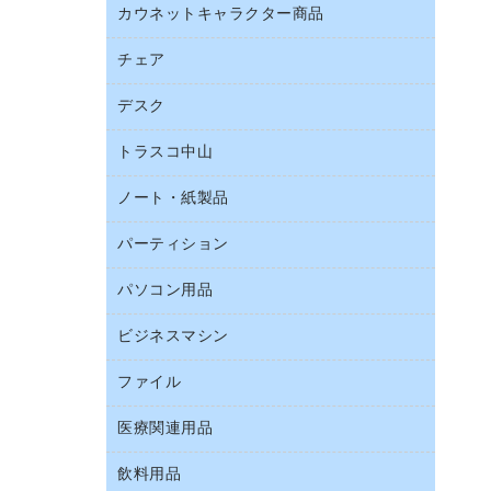
ブラウス・シャツ
カウネットキャラクター商品
ペット用品
ワープロ用紙
医療・介護・ワーキングウェア
園芸用品
帳票用紙／フォーム用紙
チェア
カウネットキャラクター商品
結束用品
名刺用紙
デスク
オフィスチェア
工場用品
ミーティングチェア
梱包用テープ
トラスコ中山
カウンター
応接イス・ベンチ
梱包用品
デスク
ノート・紙製品
建築・作業用品
作業用雑貨
ミーティングテーブル
研究・環境管理用品
パーティション
ノート
作業用手袋
バインダーノート
倉庫収納用品
パソコン用品
パーティション
ルーズリーフ
台車・脚立
ホワイトボード・黒板
ビジネスマシン
ＨＤＤ／ＳＳＤ
各種用紙
防災用備蓄食品・飲料
ＬＡＮケーブル
額縁
ファイル
ＵＳＢメモリ
防災用品
ＯＡクリーナー／エアダスター
慶弔用品
インクジェットプリンタ／複合機
養生用品
医療関連用品
２穴リフィル・２穴インデックス
ＯＡフィルター
帳簿
スキャナー
３０穴リフィル・３０穴インデックス
ＵＳＢハブ／ＵＳＢアクセサリー
飲料用品
医療関連用品
典礼用品
デジタルカメラ