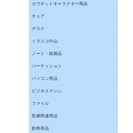
ブラウス・シャツ
カウネットキャラクター商品
ペット用品
ワープロ用紙
医療・介護・ワーキングウェア
園芸用品
帳票用紙／フォーム用紙
チェア
カウネットキャラクター商品
結束用品
名刺用紙
デスク
オフィスチェア
工場用品
ミーティングチェア
梱包用テープ
トラスコ中山
カウンター
応接イス・ベンチ
梱包用品
デスク
ノート・紙製品
建築・作業用品
作業用雑貨
ミーティングテーブル
研究・環境管理用品
パーティション
ノート
作業用手袋
バインダーノート
倉庫収納用品
パソコン用品
パーティション
ルーズリーフ
台車・脚立
ホワイトボード・黒板
ビジネスマシン
ＨＤＤ／ＳＳＤ
各種用紙
防災用備蓄食品・飲料
ＬＡＮケーブル
額縁
ファイル
ＵＳＢメモリ
防災用品
ＯＡクリーナー／エアダスター
慶弔用品
インクジェットプリンタ／複合機
養生用品
医療関連用品
２穴リフィル・２穴インデックス
ＯＡフィルター
帳簿
スキャナー
３０穴リフィル・３０穴インデックス
ＵＳＢハブ／ＵＳＢアクセサリー
飲料用品
医療関連用品
典礼用品
デジタルカメラ