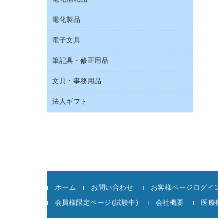
スリッパ・サンダル・シューズ
持ち出しファイル
カウンター／お会計用品
その他雑貨
電化製品
アルバム
収納保存用品
サイン・看板用品
タオル・アメニティ用品
デスクライト
電子文具
ＡＶ機器・アクセサリー
統一伝票用ファイル
ディスプレイ用品
ダストボックス
懐中電灯・ライト
ＯＡタップ／延長コード
背幅が伸びるファイル
レジ・ポリ袋
筆記具・修正用品
その他電子文具
ティッシュペーパー
乾電池・充電池
キッチン・調理家電
板目表紙・綴込表紙
紙手提げ袋
ラベルテープ
トイレットペーパー
電球・蛍光灯
文具・事務用品
シャープペンシル
その他電化製品
名刺整理用品
陳列什器
ラベルライター
トイレ用洗剤
シャープペンシル用替芯
空調・季節家電
法人ギフト
カッター
店舗運営用品
電卓
トイレ用品
ボールペン（ゲルインク）
掃除機・クリーナー
クリップ
カウネットギフト
ハンドソープ・石鹸
ボールペン（油性）
スティックのり
高島屋
ペーパータオル
ボールペン用替芯
ステープラー本体
高島屋（食品・飲料）
飲食雑貨用品
ホワイトボード用マーカー
ステープル針
飲食用消耗品
マーキングペン（水性）
スプレーのり クリーナー
殺虫剤
マーキングペン（油性）
ホーム
お問い合わせ
お客様ページログイン
セロハンテープ
消臭・芳香剤
鉛筆
会員様限定ページ(試験中)
会社概要
医療
その他文具
食品添加物製品
蛍光マーカー