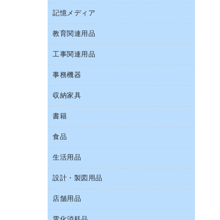
Ｚ式ファイル
キーボード／テンキー
介護用品
伝票
ファクシミリ
記憶メディア
インスタントコーヒー
カードケース
スマートフォン／モバイル周辺機器
感染症対策用品
粘着メモ
プロジェクタ
お茶備品
クリップボード
教育関連用品
ＣＤ－Ｒ
セキュリティ用品
管理医療機器
封筒
メモリーカード
コーヒーメーカー・備品
クリヤーブック（固定式）
ＣＤ－ＲＷ
ディスプレイモニター
使い捨て手袋
工事関連用品
教育関連用品
レーザープリンタ／複合機
ソフトドリンク
クリヤーブック（差替式）
ＤＶＤ
ネットワーク／ＬＡＮアクセサリー
保健用品
電話機
ミネラルウォーター
事務機器
屋外用品
クリヤーホルダー
ブルーレイディスク
ネットワーク／ＬＡＮ機器
ミルク・シュガー
工事関連用品
コンピュータ用ファイル
メディア収納用品
収納家具
ＯＨＰ用品
パソコンアクセサリー
レギュラーコーヒー
その他ファイル
シュレッダ
パソコンバッグ／収納用品
書籍
その他収納
医薬部外品
パイプ式ファイル
タイムカード
パソコン周辺機器
ロッカー・下駄箱
紅茶・バラエティ飲料
食品
パソコンソフト
ファイルボックス
タイムレコーダー
マウス
金庫
茶葉・インスタント
フォルダー
ラミネータ
生活用品
菓子
マウスパッド
保管庫・書庫
緑茶飲料
フラットファイル
ラミネートフィルム
食品
各種ケーブル
設計・製図用品
キッチン用品
プレゼン用ファイル
レーザーポインター
ゴミ袋
店舗用品
設計・製図用品
リングファイル
大型シュレッダー（共配）
スポーツ・レジャー用品
レターファイル
電化消耗品
ＰＯＰ用品