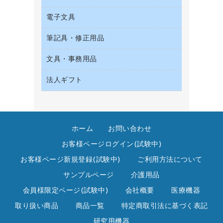
収納保存用品
サイン・看板用品
タオル・アメニティ用品
デスクライト
電子文具
ＡＶ機器・アクセサリー
統一伝票用ファイル
ディスプレイ用品
ダストボックス
懐中電灯・ライト
ＯＡタップ／延長コード
背幅が伸びるファイル
レジ・ポリ袋
筆記具・修正用品
その他電子文具
ティッシュペーパー
乾電池・充電池
キッチン・調理家電
板目表紙・綴込表紙
紙手提げ袋
ラベルテープ
トイレットペーパー
電球・蛍光灯
文具・事務用品
シャープペンシル
その他電化製品
名刺整理用品
陳列什器
ラベルライター
トイレ用洗剤
シャープペンシル用替芯
空調・季節家電
法人ギフト
カッター
店舗運営用品
電卓
トイレ用品
ボールペン（ゲルインク）
掃除機・クリーナー
クリップ
カウネットギフト
ハンドソープ・石鹸
ボールペン（油性）
スティックのり
高島屋
ペーパータオル
ボールペン用替芯
ステープラー本体
ホーム
お問い合わせ
高島屋（食品・飲料）
飲食雑貨用品
ホワイトボード用マーカー
ステープル針
お客様ページログイン(試験中)
飲食用消耗品
マーキングペン（水性）
スプレーのり クリーナー
お客様ページ新規登録(試験中)
ご利用方法について
殺虫剤
マーキングペン（油性）
セロハンテープ
サンプルページ
介護用品
消臭・芳香剤
鉛筆
その他文具
会員様限定ページ(試験中)
会社概要
医療機器
食品添加物製品
蛍光マーカー
テープカッター
取り扱い商品
商品一覧
特定商取引法に基づく表記
洗濯用洗剤
修正テープ
テープのり
研究用機器