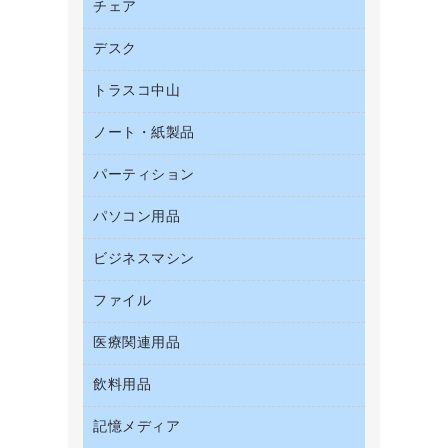
帳票用紙／フォーム用紙
チェア
カウネットキャラクター商品
結束用品
名刺用紙
デスク
オフィスチェア
工場用品
ミーティングチェア
梱包用テープ
トラスコ中山
カウンター
応接イス・ベンチ
梱包用品
デスク
ノート・紙製品
建築・作業用品
作業用雑貨
ミーティングテーブル
研究・環境管理用品
パーティション
ノート
作業用手袋
バインダーノート
倉庫収納用品
パソコン用品
パーティション
ルーズリーフ
台車・脚立
ホワイトボード・黒板
ビジネスマシン
ＨＤＤ／ＳＳＤ
各種用紙
防災用備蓄食品・飲料
ＬＡＮケーブル
額縁
ファイル
ＵＳＢメモリ
防災用品
ＯＡクリーナー／エアダスター
慶弔用品
インクジェットプリンタ／複合機
養生用品
医療関連用品
２穴リフィル・２穴インデックス
ＯＡフィルター
帳簿
スキャナー
３０穴リフィル・３０穴インデックス
ＵＳＢハブ／ＵＳＢアクセサリー
飲料用品
医療関連用品
典礼用品
デジタルカメラ
Ｚ式ファイル
キーボード／テンキー
介護用品
伝票
ファクシミリ
記憶メディア
インスタントコーヒー
カードケース
スマートフォン／モバイル周辺機器
感染症対策用品