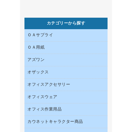
カテゴリーから探す
ＯＡサプライ
ＯＡ用紙
インクカートリッジ
コピートナー
アズワン
インクジェットプリンタ用紙
トナーカートリッジ
コピー用紙
オザックス
オフィス用品
ファクシミリトナー
その他コピー用紙・プリンタ用紙
医療・介護用品
プリンタ用リボン
オフィスアクセサリー
店舗用品
ハガキ用紙
リサイクルインクカートリッジ
ファクシミリ用紙
オフィスウェア
インテリア・インテリア収納
リサイクルトナー（プール方式）
プロッター用紙
オフィスアクセサリー
オフィス作業用品
アウター
互換インクカートリッジ
ラベル用紙
ブラウス・シャツ
カウネットキャラクター商品
ペット用品
ワープロ用紙
医療・介護・ワーキングウェア
園芸用品