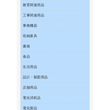
粘着メモ
プロジェクタ
お茶備品
クリップボード
教育関連用品
ＣＤ－Ｒ
セキュリティ用品
管理医療機器
封筒
メモリーカード
コーヒーメーカー・備品
クリヤーブック（固定式）
ＣＤ－ＲＷ
ディスプレイモニター
使い捨て手袋
工事関連用品
教育関連用品
レーザープリンタ／複合機
ソフトドリンク
クリヤーブック（差替式）
ＤＶＤ
ネットワーク／ＬＡＮアクセサリー
保健用品
電話機
ミネラルウォーター
事務機器
屋外用品
クリヤーホルダー
ブルーレイディスク
ネットワーク／ＬＡＮ機器
ミルク・シュガー
工事関連用品
コンピュータ用ファイル
メディア収納用品
収納家具
ＯＨＰ用品
パソコンアクセサリー
レギュラーコーヒー
その他ファイル
シュレッダ
パソコンバッグ／収納用品
書籍
その他収納
医薬部外品
パイプ式ファイル
タイムカード
パソコン周辺機器
ロッカー・下駄箱
紅茶・バラエティ飲料
食品
パソコンソフト
ファイルボックス
タイムレコーダー
マウス
金庫
茶葉・インスタント
フォルダー
ラミネータ
生活用品
菓子
マウスパッド
保管庫・書庫
緑茶飲料
フラットファイル
ラミネートフィルム
食品
各種ケーブル
設計・製図用品
キッチン用品
プレゼン用ファイル
レーザーポインター
ゴミ袋
店舗用品
設計・製図用品
リングファイル
大型シュレッダー（共配）
スポーツ・レジャー用品
レターファイル
電化消耗品
ＰＯＰ用品
スリッパ・サンダル・シューズ
持ち出しファイル
カウンター／お会計用品
その他雑貨
電化製品
アルバム