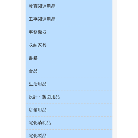
粘着メモ
プロジェクタ
お茶備品
クリップボード
教育関連用品
ＣＤ－Ｒ
セキュリティ用品
管理医療機器
封筒
メモリーカード
コーヒーメーカー・備品
クリヤーブック（固定式）
ＣＤ－ＲＷ
ディスプレイモニター
使い捨て手袋
工事関連用品
教育関連用品
レーザープリンタ／複合機
ソフトドリンク
クリヤーブック（差替式）
ＤＶＤ
ネットワーク／ＬＡＮアクセサリー
保健用品
電話機
ミネラルウォーター
事務機器
屋外用品
クリヤーホルダー
ブルーレイディスク
ネットワーク／ＬＡＮ機器
ミルク・シュガー
工事関連用品
コンピュータ用ファイル
メディア収納用品
収納家具
ＯＨＰ用品
パソコンアクセサリー
レギュラーコーヒー
その他ファイル
シュレッダ
パソコンバッグ／収納用品
書籍
その他収納
医薬部外品
パイプ式ファイル
タイムカード
パソコン周辺機器
ロッカー・下駄箱
紅茶・バラエティ飲料
食品
パソコンソフト
ファイルボックス
タイムレコーダー
マウス
金庫
茶葉・インスタント
フォルダー
ラミネータ
生活用品
菓子
マウスパッド
保管庫・書庫
緑茶飲料
フラットファイル
ラミネートフィルム
食品
各種ケーブル
設計・製図用品
キッチン用品
プレゼン用ファイル
レーザーポインター
ゴミ袋
店舗用品
設計・製図用品
リングファイル
大型シュレッダー（共配）
スポーツ・レジャー用品
レターファイル
電化消耗品
ＰＯＰ用品
スリッパ・サンダル・シューズ
持ち出しファイル
カウンター／お会計用品
その他雑貨
電化製品
アルバム