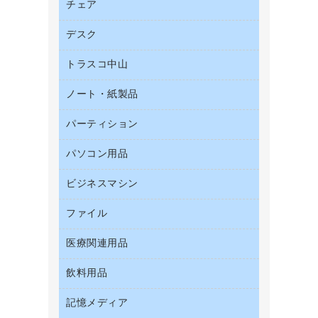
帳票用紙／フォーム用紙
チェア
カウネットキャラクター商品
結束用品
名刺用紙
デスク
オフィスチェア
工場用品
ミーティングチェア
梱包用テープ
トラスコ中山
カウンター
応接イス・ベンチ
梱包用品
デスク
ノート・紙製品
建築・作業用品
作業用雑貨
ミーティングテーブル
研究・環境管理用品
パーティション
ノート
作業用手袋
バインダーノート
倉庫収納用品
パソコン用品
パーティション
ルーズリーフ
台車・脚立
ホワイトボード・黒板
ビジネスマシン
ＨＤＤ／ＳＳＤ
各種用紙
防災用備蓄食品・飲料
ＬＡＮケーブル
額縁
ファイル
ＵＳＢメモリ
防災用品
ＯＡクリーナー／エアダスター
慶弔用品
インクジェットプリンタ／複合機
養生用品
医療関連用品
２穴リフィル・２穴インデックス
ＯＡフィルター
帳簿
スキャナー
３０穴リフィル・３０穴インデックス
ＵＳＢハブ／ＵＳＢアクセサリー
飲料用品
医療関連用品
典礼用品
デジタルカメラ
Ｚ式ファイル
キーボード／テンキー
介護用品
伝票
ファクシミリ
記憶メディア
インスタントコーヒー
カードケース
スマートフォン／モバイル周辺機器
感染症対策用品