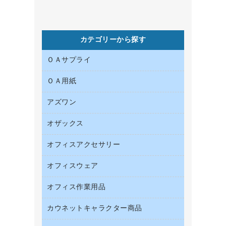
カテゴリーから探す
ＯＡサプライ
ＯＡ用紙
インクカートリッジ
コピートナー
アズワン
インクジェットプリンタ用紙
トナーカートリッジ
コピー用紙
オザックス
オフィス用品
ファクシミリトナー
その他コピー用紙・プリンタ用紙
医療・介護用品
プリンタ用リボン
オフィスアクセサリー
店舗用品
ハガキ用紙
リサイクルインクカートリッジ
ファクシミリ用紙
オフィスウェア
インテリア・インテリア収納
リサイクルトナー（プール方式）
プロッター用紙
オフィスアクセサリー
オフィス作業用品
アウター
互換インクカートリッジ
ラベル用紙
ブラウス・シャツ
カウネットキャラクター商品
ペット用品
ワープロ用紙
医療・介護・ワーキングウェア
園芸用品