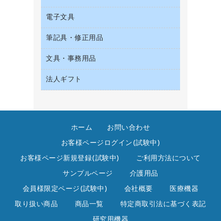
収納保存用品
サイン・看板用品
タオル・アメニティ用品
デスクライト
電子文具
ＡＶ機器・アクセサリー
統一伝票用ファイル
ディスプレイ用品
ダストボックス
懐中電灯・ライト
ＯＡタップ／延長コード
背幅が伸びるファイル
レジ・ポリ袋
筆記具・修正用品
その他電子文具
ティッシュペーパー
乾電池・充電池
キッチン・調理家電
板目表紙・綴込表紙
紙手提げ袋
ラベルテープ
トイレットペーパー
電球・蛍光灯
文具・事務用品
シャープペンシル
その他電化製品
名刺整理用品
陳列什器
ラベルライター
トイレ用洗剤
シャープペンシル用替芯
空調・季節家電
法人ギフト
カッター
店舗運営用品
電卓
トイレ用品
ボールペン（ゲルインク）
掃除機・クリーナー
クリップ
カウネットギフト
ハンドソープ・石鹸
ボールペン（油性）
スティックのり
高島屋
ペーパータオル
ボールペン用替芯
ステープラー本体
ホーム
お問い合わせ
高島屋（食品・飲料）
飲食雑貨用品
ホワイトボード用マーカー
ステープル針
お客様ページログイン(試験中)
飲食用消耗品
マーキングペン（水性）
スプレーのり クリーナー
お客様ページ新規登録(試験中)
ご利用方法について
殺虫剤
マーキングペン（油性）
セロハンテープ
サンプルページ
介護用品
消臭・芳香剤
鉛筆
その他文具
会員様限定ページ(試験中)
会社概要
医療機器
食品添加物製品
蛍光マーカー
テープカッター
取り扱い商品
商品一覧
特定商取引法に基づく表記
洗濯用洗剤
修正テープ
テープのり
研究用機器