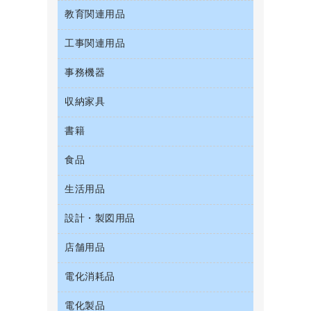
粘着メモ
プロジェクタ
お茶備品
クリップボード
教育関連用品
ＣＤ－Ｒ
セキュリティ用品
管理医療機器
封筒
メモリーカード
コーヒーメーカー・備品
クリヤーブック（固定式）
ＣＤ－ＲＷ
ディスプレイモニター
使い捨て手袋
工事関連用品
教育関連用品
レーザープリンタ／複合機
ソフトドリンク
クリヤーブック（差替式）
ＤＶＤ
ネットワーク／ＬＡＮアクセサリー
保健用品
電話機
ミネラルウォーター
事務機器
屋外用品
クリヤーホルダー
ブルーレイディスク
ネットワーク／ＬＡＮ機器
ミルク・シュガー
工事関連用品
コンピュータ用ファイル
メディア収納用品
収納家具
ＯＨＰ用品
パソコンアクセサリー
レギュラーコーヒー
その他ファイル
シュレッダ
パソコンバッグ／収納用品
書籍
その他収納
医薬部外品
パイプ式ファイル
タイムカード
パソコン周辺機器
ロッカー・下駄箱
紅茶・バラエティ飲料
食品
パソコンソフト
ファイルボックス
タイムレコーダー
マウス
金庫
茶葉・インスタント
フォルダー
ラミネータ
生活用品
菓子
マウスパッド
保管庫・書庫
緑茶飲料
フラットファイル
ラミネートフィルム
食品
各種ケーブル
設計・製図用品
キッチン用品
プレゼン用ファイル
レーザーポインター
ゴミ袋
店舗用品
設計・製図用品
リングファイル
大型シュレッダー（共配）
スポーツ・レジャー用品
レターファイル
電化消耗品
ＰＯＰ用品
スリッパ・サンダル・シューズ
持ち出しファイル
カウンター／お会計用品
その他雑貨
電化製品
アルバム