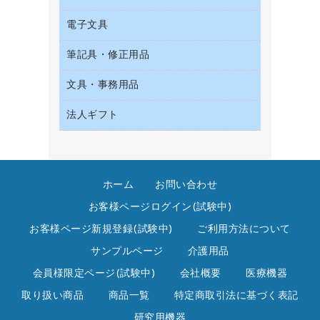
収納保存用品
サイン・看板用品
タオル・アメニティ用品
デスクライト
電子文具
ＡＶ機器・アクセサリー
統一伝票用ファイル
ディスプレイ用品
ダストボックス
懐中電灯・ライト
ＯＡタップ／延長コード
背幅が伸びるファイル
レジ・ポリ袋
筆記具・修正用品
その他電子文具
ティッシュペーパー
乾電池・充電池
キッチン・調理家電
板目表紙・綴込表紙
紙手提げ袋
ラベルテープ
トイレットペーパー
電球・蛍光灯
文具・事務用品
シャープペンシル
その他電化製品
名刺整理用品
陳列什器
ラベルライター
トイレ用洗剤
シャープペンシル用替芯
空調・季節家電
法人ギフト
カッター
店舗運営用品
電卓
トイレ用品
ボールペン（ゲルインク）
掃除機・クリーナー
クリップ
カウネットギフト
ハンドソープ・石鹸
ボールペン（油性）
スティックのり
高島屋
ペーパータオル
ボールペン用替芯
ステープラー本体
ホーム
お問い合わせ
高島屋（食品・飲料）
飲食雑貨用品
ホワイトボード用マーカー
ステープル針
お客様ページログイン(試験中)
飲食用消耗品
マーキングペン（水性）
スプレーのり クリーナー
お客様ページ新規登録(試験中)
ご利用方法について
殺虫剤
マーキングペン（油性）
セロハンテープ
サンプルページ
介護用品
消臭・芳香剤
鉛筆
その他文具
会員様限定ページ(試験中)
会社概要
医療機器
食品添加物製品
蛍光マーカー
テープカッター
取り扱い商品
商品一覧
特定商取引法に基づく表記
洗濯用洗剤
修正テープ
テープのり
研究用機器