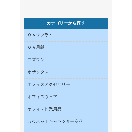
カテゴリーから探す
ＯＡサプライ
ＯＡ用紙
インクカートリッジ
コピートナー
アズワン
インクジェットプリンタ用紙
トナーカートリッジ
コピー用紙
オザックス
オフィス用品
ファクシミリトナー
その他コピー用紙・プリンタ用紙
医療・介護用品
プリンタ用リボン
オフィスアクセサリー
店舗用品
ハガキ用紙
リサイクルインクカートリッジ
ファクシミリ用紙
オフィスウェア
インテリア・インテリア収納
リサイクルトナー（プール方式）
プロッター用紙
オフィスアクセサリー
オフィス作業用品
アウター
互換インクカートリッジ
ラベル用紙
ブラウス・シャツ
カウネットキャラクター商品
ペット用品
ワープロ用紙
医療・介護・ワーキングウェア
園芸用品