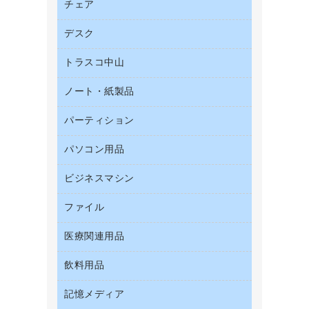
帳票用紙／フォーム用紙
チェア
カウネットキャラクター商品
結束用品
名刺用紙
デスク
オフィスチェア
工場用品
ミーティングチェア
梱包用テープ
トラスコ中山
カウンター
応接イス・ベンチ
梱包用品
デスク
ノート・紙製品
建築・作業用品
作業用雑貨
ミーティングテーブル
研究・環境管理用品
パーティション
ノート
作業用手袋
バインダーノート
倉庫収納用品
パソコン用品
パーティション
ルーズリーフ
台車・脚立
ホワイトボード・黒板
ビジネスマシン
ＨＤＤ／ＳＳＤ
各種用紙
防災用備蓄食品・飲料
ＬＡＮケーブル
額縁
ファイル
ＵＳＢメモリ
防災用品
ＯＡクリーナー／エアダスター
慶弔用品
インクジェットプリンタ／複合機
養生用品
医療関連用品
２穴リフィル・２穴インデックス
ＯＡフィルター
帳簿
スキャナー
３０穴リフィル・３０穴インデックス
ＵＳＢハブ／ＵＳＢアクセサリー
飲料用品
医療関連用品
典礼用品
デジタルカメラ
Ｚ式ファイル
キーボード／テンキー
介護用品
伝票
ファクシミリ
記憶メディア
インスタントコーヒー
カードケース
スマートフォン／モバイル周辺機器
感染症対策用品