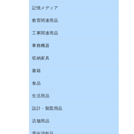
Ｚ式ファイル
キーボード／テンキー
介護用品
伝票
ファクシミリ
記憶メディア
インスタントコーヒー
カードケース
スマートフォン／モバイル周辺機器
感染症対策用品
粘着メモ
プロジェクタ
お茶備品
クリップボード
教育関連用品
ＣＤ－Ｒ
セキュリティ用品
管理医療機器
封筒
メモリーカード
コーヒーメーカー・備品
クリヤーブック（固定式）
ＣＤ－ＲＷ
ディスプレイモニター
使い捨て手袋
工事関連用品
教育関連用品
レーザープリンタ／複合機
ソフトドリンク
クリヤーブック（差替式）
ＤＶＤ
ネットワーク／ＬＡＮアクセサリー
保健用品
電話機
ミネラルウォーター
事務機器
屋外用品
クリヤーホルダー
ブルーレイディスク
ネットワーク／ＬＡＮ機器
ミルク・シュガー
工事関連用品
コンピュータ用ファイル
メディア収納用品
収納家具
ＯＨＰ用品
パソコンアクセサリー
レギュラーコーヒー
その他ファイル
シュレッダ
パソコンバッグ／収納用品
書籍
その他収納
医薬部外品
パイプ式ファイル
タイムカード
パソコン周辺機器
ロッカー・下駄箱
紅茶・バラエティ飲料
食品
パソコンソフト
ファイルボックス
タイムレコーダー
マウス
金庫
茶葉・インスタント
フォルダー
ラミネータ
生活用品
菓子
マウスパッド
保管庫・書庫
緑茶飲料
フラットファイル
ラミネートフィルム
食品
各種ケーブル
設計・製図用品
キッチン用品
プレゼン用ファイル
レーザーポインター
ゴミ袋
店舗用品
設計・製図用品
リングファイル
大型シュレッダー（共配）
スポーツ・レジャー用品
レターファイル
電化消耗品
ＰＯＰ用品