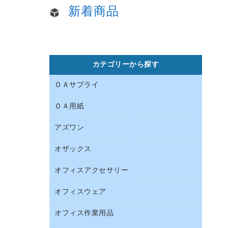
新着商品
カテゴリーから探す
ＯＡサプライ
ＯＡ用紙
インクカートリッジ
コピートナー
アズワン
インクジェットプリンタ用紙
トナーカートリッジ
コピー用紙
オザックス
オフィス用品
ファクシミリトナー
その他コピー用紙・プリンタ用紙
医療・介護用品
プリンタ用リボン
オフィスアクセサリー
店舗用品
ハガキ用紙
リサイクルインクカートリッジ
ファクシミリ用紙
オフィスウェア
インテリア・インテリア収納
リサイクルトナー（プール方式）
プロッター用紙
オフィスアクセサリー
オフィス作業用品
アウター
互換インクカートリッジ
ラベル用紙