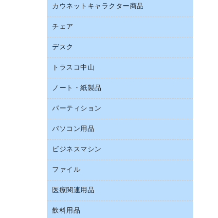
ブラウス・シャツ
カウネットキャラクター商品
ペット用品
ワープロ用紙
医療・介護・ワーキングウェア
園芸用品
帳票用紙／フォーム用紙
チェア
カウネットキャラクター商品
結束用品
名刺用紙
デスク
オフィスチェア
工場用品
ミーティングチェア
梱包用テープ
トラスコ中山
カウンター
応接イス・ベンチ
梱包用品
デスク
ノート・紙製品
建築・作業用品
作業用雑貨
ミーティングテーブル
研究・環境管理用品
パーティション
ノート
作業用手袋
バインダーノート
倉庫収納用品
パソコン用品
パーティション
ルーズリーフ
台車・脚立
ホワイトボード・黒板
ビジネスマシン
ＨＤＤ／ＳＳＤ
各種用紙
防災用備蓄食品・飲料
ＬＡＮケーブル
額縁
ファイル
ＵＳＢメモリ
防災用品
ＯＡクリーナー／エアダスター
慶弔用品
インクジェットプリンタ／複合機
養生用品
医療関連用品
２穴リフィル・２穴インデックス
ＯＡフィルター
帳簿
スキャナー
３０穴リフィル・３０穴インデックス
ＵＳＢハブ／ＵＳＢアクセサリー
飲料用品
医療関連用品
典礼用品
デジタルカメラ