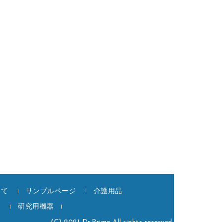
いて
サンプルページ
介護用品
記
研究用機器