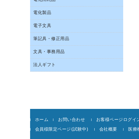
スリッパ・サンダル・シューズ
持ち出しファイル
カウンター／お会計用品
その他雑貨
電化製品
アルバム
収納保存用品
サイン・看板用品
タオル・アメニティ用品
デスクライト
電子文具
ＡＶ機器・アクセサリー
統一伝票用ファイル
ディスプレイ用品
ダストボックス
懐中電灯・ライト
ＯＡタップ／延長コード
背幅が伸びるファイル
レジ・ポリ袋
筆記具・修正用品
その他電子文具
ティッシュペーパー
乾電池・充電池
キッチン・調理家電
板目表紙・綴込表紙
紙手提げ袋
ラベルテープ
トイレットペーパー
電球・蛍光灯
文具・事務用品
シャープペンシル
その他電化製品
名刺整理用品
陳列什器
ラベルライター
トイレ用洗剤
シャープペンシル用替芯
空調・季節家電
法人ギフト
カッター
店舗運営用品
電卓
トイレ用品
ボールペン（ゲルインク）
掃除機・クリーナー
クリップ
カウネットギフト
ハンドソープ・石鹸
ボールペン（油性）
スティックのり
高島屋
ペーパータオル
ボールペン用替芯
ステープラー本体
高島屋（食品・飲料）
飲食雑貨用品
ホワイトボード用マーカー
ステープル針
飲食用消耗品
マーキングペン（水性）
スプレーのり クリーナー
殺虫剤
マーキングペン（油性）
ホーム
お問い合わせ
お客様ページログイン
セロハンテープ
消臭・芳香剤
鉛筆
会員様限定ページ(試験中)
会社概要
医療
その他文具
食品添加物製品
蛍光マーカー