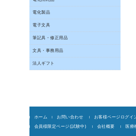
スリッパ・サンダル・シューズ
持ち出しファイル
カウンター／お会計用品
その他雑貨
電化製品
アルバム
収納保存用品
サイン・看板用品
タオル・アメニティ用品
デスクライト
電子文具
ＡＶ機器・アクセサリー
統一伝票用ファイル
ディスプレイ用品
ダストボックス
懐中電灯・ライト
ＯＡタップ／延長コード
背幅が伸びるファイル
レジ・ポリ袋
筆記具・修正用品
その他電子文具
ティッシュペーパー
乾電池・充電池
キッチン・調理家電
板目表紙・綴込表紙
紙手提げ袋
ラベルテープ
トイレットペーパー
電球・蛍光灯
文具・事務用品
シャープペンシル
その他電化製品
名刺整理用品
陳列什器
ラベルライター
トイレ用洗剤
シャープペンシル用替芯
空調・季節家電
法人ギフト
カッター
店舗運営用品
電卓
トイレ用品
ボールペン（ゲルインク）
掃除機・クリーナー
クリップ
カウネットギフト
ハンドソープ・石鹸
ボールペン（油性）
スティックのり
高島屋
ペーパータオル
ボールペン用替芯
ステープラー本体
高島屋（食品・飲料）
飲食雑貨用品
ホワイトボード用マーカー
ステープル針
飲食用消耗品
マーキングペン（水性）
スプレーのり クリーナー
殺虫剤
マーキングペン（油性）
ホーム
お問い合わせ
お客様ページログイン
セロハンテープ
消臭・芳香剤
鉛筆
会員様限定ページ(試験中)
会社概要
医療
その他文具
食品添加物製品
蛍光マーカー