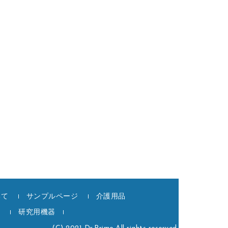
いて
サンプルページ
介護用品
記
研究用機器