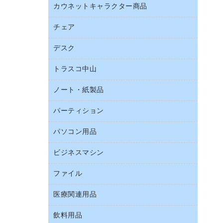
ブラウス・シャツ
カウネットキャラクター商品
ペット用品
ワープロ用紙
医療・介護・ワーキングウェア
園芸用品
帳票用紙／フォーム用紙
チェア
カウネットキャラクター商品
結束用品
名刺用紙
デスク
オフィスチェア
工場用品
ミーティングチェア
梱包用テープ
トラスコ中山
カウンター
応接イス・ベンチ
梱包用品
デスク
ノート・紙製品
建築・作業用品
作業用雑貨
ミーティングテーブル
研究・環境管理用品
パーティション
ノート
作業用手袋
バインダーノート
倉庫収納用品
パソコン用品
パーティション
ルーズリーフ
台車・脚立
ホワイトボード・黒板
ビジネスマシン
ＨＤＤ／ＳＳＤ
各種用紙
防災用備蓄食品・飲料
ＬＡＮケーブル
額縁
ファイル
ＵＳＢメモリ
防災用品
ＯＡクリーナー／エアダスター
慶弔用品
インクジェットプリンタ／複合機
養生用品
医療関連用品
２穴リフィル・２穴インデックス
ＯＡフィルター
帳簿
スキャナー
３０穴リフィル・３０穴インデックス
ＵＳＢハブ／ＵＳＢアクセサリー
飲料用品
医療関連用品
典礼用品
デジタルカメラ