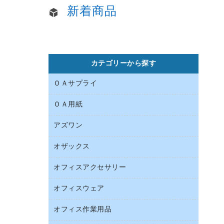
新着商品
カテゴリーから探す
ＯＡサプライ
ＯＡ用紙
インクカートリッジ
コピートナー
アズワン
インクジェットプリンタ用紙
トナーカートリッジ
コピー用紙
オザックス
オフィス用品
ファクシミリトナー
その他コピー用紙・プリンタ用紙
医療・介護用品
プリンタ用リボン
オフィスアクセサリー
店舗用品
ハガキ用紙
リサイクルインクカートリッジ
ファクシミリ用紙
オフィスウェア
インテリア・インテリア収納
リサイクルトナー（プール方式）
プロッター用紙
オフィスアクセサリー
オフィス作業用品
アウター
互換インクカートリッジ
ラベル用紙