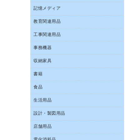
Ｚ式ファイル
キーボード／テンキー
介護用品
伝票
ファクシミリ
記憶メディア
インスタントコーヒー
カードケース
スマートフォン／モバイル周辺機器
感染症対策用品
粘着メモ
プロジェクタ
お茶備品
クリップボード
教育関連用品
ＣＤ－Ｒ
セキュリティ用品
管理医療機器
封筒
メモリーカード
コーヒーメーカー・備品
クリヤーブック（固定式）
ＣＤ－ＲＷ
ディスプレイモニター
使い捨て手袋
工事関連用品
教育関連用品
レーザープリンタ／複合機
ソフトドリンク
クリヤーブック（差替式）
ＤＶＤ
ネットワーク／ＬＡＮアクセサリー
保健用品
電話機
ミネラルウォーター
事務機器
屋外用品
クリヤーホルダー
ブルーレイディスク
ネットワーク／ＬＡＮ機器
ミルク・シュガー
工事関連用品
コンピュータ用ファイル
メディア収納用品
収納家具
ＯＨＰ用品
パソコンアクセサリー
レギュラーコーヒー
その他ファイル
シュレッダ
パソコンバッグ／収納用品
書籍
その他収納
医薬部外品
パイプ式ファイル
タイムカード
パソコン周辺機器
ロッカー・下駄箱
紅茶・バラエティ飲料
食品
パソコンソフト
ファイルボックス
タイムレコーダー
マウス
金庫
茶葉・インスタント
フォルダー
ラミネータ
生活用品
菓子
マウスパッド
保管庫・書庫
緑茶飲料
フラットファイル
ラミネートフィルム
食品
各種ケーブル
設計・製図用品
キッチン用品
プレゼン用ファイル
レーザーポインター
ゴミ袋
店舗用品
設計・製図用品
リングファイル
大型シュレッダー（共配）
スポーツ・レジャー用品
レターファイル
電化消耗品
ＰＯＰ用品