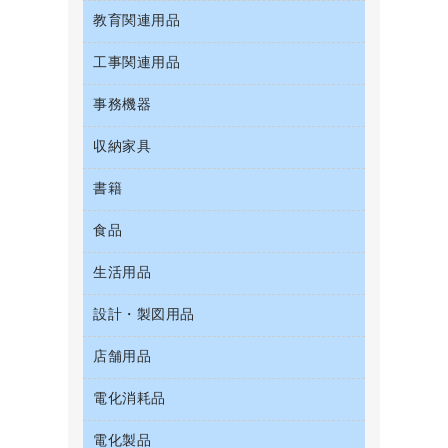
粘着メモ
プロジェクタ
お茶備品
クリップボード
教育関連用品
ＣＤ－Ｒ
セキュリティ用品
管理医療機器
封筒
メモリーカード
コーヒーメーカー・備品
クリヤーブック（固定式）
ＣＤ－ＲＷ
ディスプレイモニター
使い捨て手袋
工事関連用品
教育関連用品
レーザープリンタ／複合機
ソフトドリンク
クリヤーブック（差替式）
ＤＶＤ
ネットワーク／ＬＡＮアクセサリー
保健用品
電話機
ミネラルウォーター
事務機器
屋外用品
クリヤーホルダー
ブルーレイディスク
ネットワーク／ＬＡＮ機器
ミルク・シュガー
工事関連用品
コンピュータ用ファイル
メディア収納用品
収納家具
ＯＨＰ用品
パソコンアクセサリー
レギュラーコーヒー
その他ファイル
シュレッダ
パソコンバッグ／収納用品
書籍
その他収納
医薬部外品
パイプ式ファイル
タイムカード
パソコン周辺機器
ロッカー・下駄箱
紅茶・バラエティ飲料
食品
パソコンソフト
ファイルボックス
タイムレコーダー
マウス
金庫
茶葉・インスタント
フォルダー
ラミネータ
生活用品
菓子
マウスパッド
保管庫・書庫
緑茶飲料
フラットファイル
ラミネートフィルム
食品
各種ケーブル
設計・製図用品
キッチン用品
プレゼン用ファイル
レーザーポインター
ゴミ袋
店舗用品
設計・製図用品
リングファイル
大型シュレッダー（共配）
スポーツ・レジャー用品
レターファイル
電化消耗品
ＰＯＰ用品
スリッパ・サンダル・シューズ
持ち出しファイル
カウンター／お会計用品
その他雑貨
電化製品
アルバム