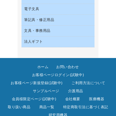
収納保存用品
サイン・看板用品
タオル・アメニティ用品
デスクライト
電子文具
ＡＶ機器・アクセサリー
統一伝票用ファイル
ディスプレイ用品
ダストボックス
懐中電灯・ライト
ＯＡタップ／延長コード
背幅が伸びるファイル
レジ・ポリ袋
筆記具・修正用品
その他電子文具
ティッシュペーパー
乾電池・充電池
キッチン・調理家電
板目表紙・綴込表紙
紙手提げ袋
ラベルテープ
トイレットペーパー
電球・蛍光灯
文具・事務用品
シャープペンシル
その他電化製品
名刺整理用品
陳列什器
ラベルライター
トイレ用洗剤
シャープペンシル用替芯
空調・季節家電
法人ギフト
カッター
店舗運営用品
電卓
トイレ用品
ボールペン（ゲルインク）
掃除機・クリーナー
クリップ
カウネットギフト
ハンドソープ・石鹸
ボールペン（油性）
スティックのり
高島屋
ペーパータオル
ボールペン用替芯
ステープラー本体
ホーム
お問い合わせ
高島屋（食品・飲料）
飲食雑貨用品
ホワイトボード用マーカー
ステープル針
お客様ページログイン(試験中)
飲食用消耗品
マーキングペン（水性）
スプレーのり クリーナー
お客様ページ新規登録(試験中)
ご利用方法について
殺虫剤
マーキングペン（油性）
セロハンテープ
サンプルページ
介護用品
消臭・芳香剤
鉛筆
その他文具
会員様限定ページ(試験中)
会社概要
医療機器
食品添加物製品
蛍光マーカー
テープカッター
取り扱い商品
商品一覧
特定商取引法に基づく表記
洗濯用洗剤
修正テープ
テープのり
研究用機器