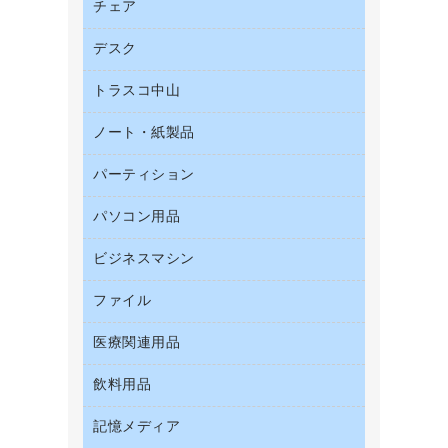
帳票用紙／フォーム用紙
チェア
カウネットキャラクター商品
結束用品
名刺用紙
デスク
オフィスチェア
工場用品
ミーティングチェア
梱包用テープ
トラスコ中山
カウンター
応接イス・ベンチ
梱包用品
デスク
ノート・紙製品
建築・作業用品
作業用雑貨
ミーティングテーブル
研究・環境管理用品
パーティション
ノート
作業用手袋
バインダーノート
倉庫収納用品
パソコン用品
パーティション
ルーズリーフ
台車・脚立
ホワイトボード・黒板
ビジネスマシン
ＨＤＤ／ＳＳＤ
各種用紙
防災用備蓄食品・飲料
ＬＡＮケーブル
額縁
ファイル
ＵＳＢメモリ
防災用品
ＯＡクリーナー／エアダスター
慶弔用品
インクジェットプリンタ／複合機
養生用品
医療関連用品
２穴リフィル・２穴インデックス
ＯＡフィルター
帳簿
スキャナー
３０穴リフィル・３０穴インデックス
ＵＳＢハブ／ＵＳＢアクセサリー
飲料用品
医療関連用品
典礼用品
デジタルカメラ
Ｚ式ファイル
キーボード／テンキー
介護用品
伝票
ファクシミリ
記憶メディア
インスタントコーヒー
カードケース
スマートフォン／モバイル周辺機器
感染症対策用品