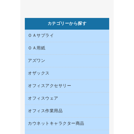
カテゴリーから探す
ＯＡサプライ
ＯＡ用紙
インクカートリッジ
コピートナー
アズワン
インクジェットプリンタ用紙
トナーカートリッジ
コピー用紙
オザックス
オフィス用品
ファクシミリトナー
その他コピー用紙・プリンタ用紙
医療・介護用品
プリンタ用リボン
オフィスアクセサリー
店舗用品
ハガキ用紙
リサイクルインクカートリッジ
ファクシミリ用紙
オフィスウェア
インテリア・インテリア収納
リサイクルトナー（プール方式）
プロッター用紙
オフィスアクセサリー
オフィス作業用品
アウター
互換インクカートリッジ
ラベル用紙
ブラウス・シャツ
カウネットキャラクター商品
ペット用品
ワープロ用紙
医療・介護・ワーキングウェア
園芸用品