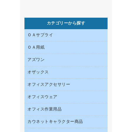
カテゴリーから探す
ＯＡサプライ
ＯＡ用紙
インクカートリッジ
コピートナー
アズワン
インクジェットプリンタ用紙
トナーカートリッジ
コピー用紙
オザックス
オフィス用品
ファクシミリトナー
その他コピー用紙・プリンタ用紙
医療・介護用品
プリンタ用リボン
オフィスアクセサリー
店舗用品
ハガキ用紙
リサイクルインクカートリッジ
ファクシミリ用紙
オフィスウェア
インテリア・インテリア収納
リサイクルトナー（プール方式）
プロッター用紙
オフィスアクセサリー
オフィス作業用品
アウター
互換インクカートリッジ
ラベル用紙
ブラウス・シャツ
カウネットキャラクター商品
ペット用品
ワープロ用紙
医療・介護・ワーキングウェア
園芸用品