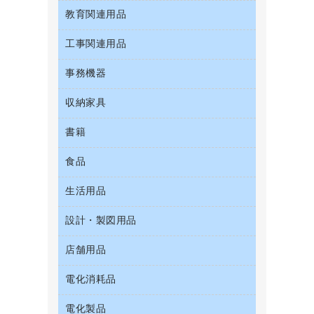
粘着メモ
プロジェクタ
お茶備品
クリップボード
教育関連用品
ＣＤ－Ｒ
セキュリティ用品
管理医療機器
封筒
メモリーカード
コーヒーメーカー・備品
クリヤーブック（固定式）
ＣＤ－ＲＷ
ディスプレイモニター
使い捨て手袋
工事関連用品
教育関連用品
レーザープリンタ／複合機
ソフトドリンク
クリヤーブック（差替式）
ＤＶＤ
ネットワーク／ＬＡＮアクセサリー
保健用品
電話機
ミネラルウォーター
事務機器
屋外用品
クリヤーホルダー
ブルーレイディスク
ネットワーク／ＬＡＮ機器
ミルク・シュガー
工事関連用品
コンピュータ用ファイル
メディア収納用品
収納家具
ＯＨＰ用品
パソコンアクセサリー
レギュラーコーヒー
その他ファイル
シュレッダ
パソコンバッグ／収納用品
書籍
その他収納
医薬部外品
パイプ式ファイル
タイムカード
パソコン周辺機器
ロッカー・下駄箱
紅茶・バラエティ飲料
食品
パソコンソフト
ファイルボックス
タイムレコーダー
マウス
金庫
茶葉・インスタント
フォルダー
ラミネータ
生活用品
菓子
マウスパッド
保管庫・書庫
緑茶飲料
フラットファイル
ラミネートフィルム
食品
各種ケーブル
設計・製図用品
キッチン用品
プレゼン用ファイル
レーザーポインター
ゴミ袋
店舗用品
設計・製図用品
リングファイル
大型シュレッダー（共配）
スポーツ・レジャー用品
レターファイル
電化消耗品
ＰＯＰ用品
スリッパ・サンダル・シューズ
持ち出しファイル
カウンター／お会計用品
その他雑貨
電化製品
アルバム