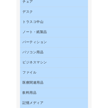
帳票用紙／フォーム用紙
チェア
カウネットキャラクター商品
結束用品
名刺用紙
デスク
オフィスチェア
工場用品
ミーティングチェア
梱包用テープ
トラスコ中山
カウンター
応接イス・ベンチ
梱包用品
デスク
ノート・紙製品
建築・作業用品
作業用雑貨
ミーティングテーブル
研究・環境管理用品
パーティション
ノート
作業用手袋
バインダーノート
倉庫収納用品
パソコン用品
パーティション
ルーズリーフ
台車・脚立
ホワイトボード・黒板
ビジネスマシン
ＨＤＤ／ＳＳＤ
各種用紙
防災用備蓄食品・飲料
ＬＡＮケーブル
額縁
ファイル
ＵＳＢメモリ
防災用品
ＯＡクリーナー／エアダスター
慶弔用品
インクジェットプリンタ／複合機
養生用品
医療関連用品
２穴リフィル・２穴インデックス
ＯＡフィルター
帳簿
スキャナー
３０穴リフィル・３０穴インデックス
ＵＳＢハブ／ＵＳＢアクセサリー
飲料用品
医療関連用品
典礼用品
デジタルカメラ
Ｚ式ファイル
キーボード／テンキー
介護用品
伝票
ファクシミリ
記憶メディア
インスタントコーヒー
カードケース
スマートフォン／モバイル周辺機器
感染症対策用品