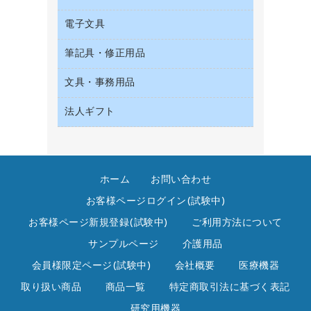
収納保存用品
サイン・看板用品
タオル・アメニティ用品
デスクライト
電子文具
ＡＶ機器・アクセサリー
統一伝票用ファイル
ディスプレイ用品
ダストボックス
懐中電灯・ライト
ＯＡタップ／延長コード
背幅が伸びるファイル
レジ・ポリ袋
筆記具・修正用品
その他電子文具
ティッシュペーパー
乾電池・充電池
キッチン・調理家電
板目表紙・綴込表紙
紙手提げ袋
ラベルテープ
トイレットペーパー
電球・蛍光灯
文具・事務用品
シャープペンシル
その他電化製品
名刺整理用品
陳列什器
ラベルライター
トイレ用洗剤
シャープペンシル用替芯
空調・季節家電
法人ギフト
カッター
店舗運営用品
電卓
トイレ用品
ボールペン（ゲルインク）
掃除機・クリーナー
クリップ
カウネットギフト
ハンドソープ・石鹸
ボールペン（油性）
スティックのり
高島屋
ペーパータオル
ボールペン用替芯
ステープラー本体
ホーム
お問い合わせ
高島屋（食品・飲料）
飲食雑貨用品
ホワイトボード用マーカー
ステープル針
お客様ページログイン(試験中)
飲食用消耗品
マーキングペン（水性）
スプレーのり クリーナー
お客様ページ新規登録(試験中)
ご利用方法について
殺虫剤
マーキングペン（油性）
セロハンテープ
サンプルページ
介護用品
消臭・芳香剤
鉛筆
その他文具
会員様限定ページ(試験中)
会社概要
医療機器
食品添加物製品
蛍光マーカー
テープカッター
取り扱い商品
商品一覧
特定商取引法に基づく表記
洗濯用洗剤
修正テープ
テープのり
研究用機器