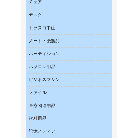
帳票用紙／フォーム用紙
チェア
カウネットキャラクター商品
結束用品
名刺用紙
デスク
オフィスチェア
工場用品
ミーティングチェア
梱包用テープ
トラスコ中山
カウンター
応接イス・ベンチ
梱包用品
デスク
ノート・紙製品
建築・作業用品
作業用雑貨
ミーティングテーブル
研究・環境管理用品
パーティション
ノート
作業用手袋
バインダーノート
倉庫収納用品
パソコン用品
パーティション
ルーズリーフ
台車・脚立
ホワイトボード・黒板
ビジネスマシン
ＨＤＤ／ＳＳＤ
各種用紙
防災用備蓄食品・飲料
ＬＡＮケーブル
額縁
ファイル
ＵＳＢメモリ
防災用品
ＯＡクリーナー／エアダスター
慶弔用品
インクジェットプリンタ／複合機
養生用品
医療関連用品
２穴リフィル・２穴インデックス
ＯＡフィルター
帳簿
スキャナー
３０穴リフィル・３０穴インデックス
ＵＳＢハブ／ＵＳＢアクセサリー
飲料用品
医療関連用品
典礼用品
デジタルカメラ
Ｚ式ファイル
キーボード／テンキー
介護用品
伝票
ファクシミリ
記憶メディア
インスタントコーヒー
カードケース
スマートフォン／モバイル周辺機器
感染症対策用品