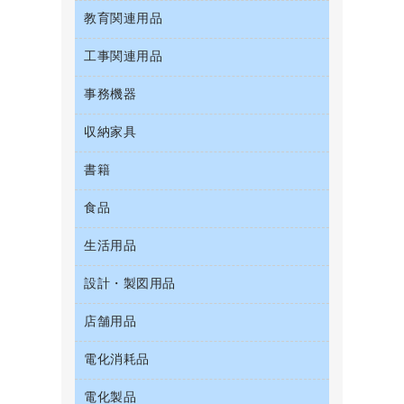
粘着メモ
プロジェクタ
お茶備品
クリップボード
教育関連用品
ＣＤ－Ｒ
セキュリティ用品
管理医療機器
封筒
メモリーカード
コーヒーメーカー・備品
クリヤーブック（固定式）
ＣＤ－ＲＷ
ディスプレイモニター
使い捨て手袋
工事関連用品
教育関連用品
レーザープリンタ／複合機
ソフトドリンク
クリヤーブック（差替式）
ＤＶＤ
ネットワーク／ＬＡＮアクセサリー
保健用品
電話機
ミネラルウォーター
事務機器
屋外用品
クリヤーホルダー
ブルーレイディスク
ネットワーク／ＬＡＮ機器
ミルク・シュガー
工事関連用品
コンピュータ用ファイル
メディア収納用品
収納家具
ＯＨＰ用品
パソコンアクセサリー
レギュラーコーヒー
その他ファイル
シュレッダ
パソコンバッグ／収納用品
書籍
その他収納
医薬部外品
パイプ式ファイル
タイムカード
パソコン周辺機器
ロッカー・下駄箱
紅茶・バラエティ飲料
食品
パソコンソフト
ファイルボックス
タイムレコーダー
マウス
金庫
茶葉・インスタント
フォルダー
ラミネータ
生活用品
菓子
マウスパッド
保管庫・書庫
緑茶飲料
フラットファイル
ラミネートフィルム
食品
各種ケーブル
設計・製図用品
キッチン用品
プレゼン用ファイル
レーザーポインター
ゴミ袋
店舗用品
設計・製図用品
リングファイル
大型シュレッダー（共配）
スポーツ・レジャー用品
レターファイル
電化消耗品
ＰＯＰ用品
スリッパ・サンダル・シューズ
持ち出しファイル
カウンター／お会計用品
その他雑貨
電化製品
アルバム