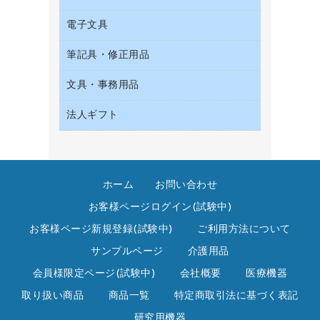
収納保存用品
サイン・看板用品
タオル・アメニティ用品
デスクライト
電子文具
ＡＶ機器・アクセサリー
統一伝票用ファイル
ディスプレイ用品
ダストボックス
懐中電灯・ライト
ＯＡタップ／延長コード
背幅が伸びるファイル
レジ・ポリ袋
筆記具・修正用品
その他電子文具
ティッシュペーパー
乾電池・充電池
キッチン・調理家電
板目表紙・綴込表紙
紙手提げ袋
ラベルテープ
トイレットペーパー
電球・蛍光灯
文具・事務用品
シャープペンシル
その他電化製品
名刺整理用品
陳列什器
ラベルライター
トイレ用洗剤
シャープペンシル用替芯
空調・季節家電
法人ギフト
カッター
店舗運営用品
電卓
トイレ用品
ボールペン（ゲルインク）
掃除機・クリーナー
クリップ
カウネットギフト
ハンドソープ・石鹸
ボールペン（油性）
スティックのり
高島屋
ペーパータオル
ボールペン用替芯
ステープラー本体
ホーム
お問い合わせ
高島屋（食品・飲料）
飲食雑貨用品
ホワイトボード用マーカー
ステープル針
お客様ページログイン(試験中)
飲食用消耗品
マーキングペン（水性）
スプレーのり クリーナー
お客様ページ新規登録(試験中)
ご利用方法について
殺虫剤
マーキングペン（油性）
セロハンテープ
サンプルページ
介護用品
消臭・芳香剤
鉛筆
その他文具
会員様限定ページ(試験中)
会社概要
医療機器
食品添加物製品
蛍光マーカー
テープカッター
取り扱い商品
商品一覧
特定商取引法に基づく表記
洗濯用洗剤
修正テープ
テープのり
研究用機器