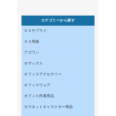
カテゴリーから探す
ＯＡサプライ
ＯＡ用紙
インクカートリッジ
コピートナー
アズワン
インクジェットプリンタ用紙
トナーカートリッジ
コピー用紙
オザックス
オフィス用品
ファクシミリトナー
その他コピー用紙・プリンタ用紙
医療・介護用品
プリンタ用リボン
オフィスアクセサリー
店舗用品
ハガキ用紙
リサイクルインクカートリッジ
ファクシミリ用紙
オフィスウェア
インテリア・インテリア収納
リサイクルトナー（プール方式）
プロッター用紙
オフィスアクセサリー
オフィス作業用品
アウター
互換インクカートリッジ
ラベル用紙
ブラウス・シャツ
カウネットキャラクター商品
ペット用品
ワープロ用紙
医療・介護・ワーキングウェア
園芸用品