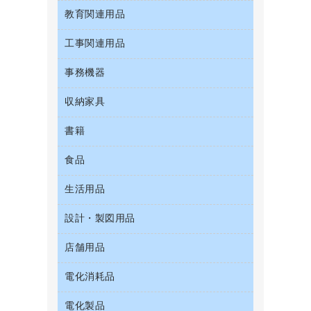
粘着メモ
プロジェクタ
お茶備品
クリップボード
教育関連用品
ＣＤ－Ｒ
セキュリティ用品
管理医療機器
封筒
メモリーカード
コーヒーメーカー・備品
クリヤーブック（固定式）
ＣＤ－ＲＷ
ディスプレイモニター
使い捨て手袋
工事関連用品
教育関連用品
レーザープリンタ／複合機
ソフトドリンク
クリヤーブック（差替式）
ＤＶＤ
ネットワーク／ＬＡＮアクセサリー
保健用品
電話機
ミネラルウォーター
事務機器
屋外用品
クリヤーホルダー
ブルーレイディスク
ネットワーク／ＬＡＮ機器
ミルク・シュガー
工事関連用品
コンピュータ用ファイル
メディア収納用品
収納家具
ＯＨＰ用品
パソコンアクセサリー
レギュラーコーヒー
その他ファイル
シュレッダ
パソコンバッグ／収納用品
書籍
その他収納
医薬部外品
パイプ式ファイル
タイムカード
パソコン周辺機器
ロッカー・下駄箱
紅茶・バラエティ飲料
食品
パソコンソフト
ファイルボックス
タイムレコーダー
マウス
金庫
茶葉・インスタント
フォルダー
ラミネータ
生活用品
菓子
マウスパッド
保管庫・書庫
緑茶飲料
フラットファイル
ラミネートフィルム
食品
各種ケーブル
設計・製図用品
キッチン用品
プレゼン用ファイル
レーザーポインター
ゴミ袋
店舗用品
設計・製図用品
リングファイル
大型シュレッダー（共配）
スポーツ・レジャー用品
レターファイル
電化消耗品
ＰＯＰ用品
スリッパ・サンダル・シューズ
持ち出しファイル
カウンター／お会計用品
その他雑貨
電化製品
アルバム