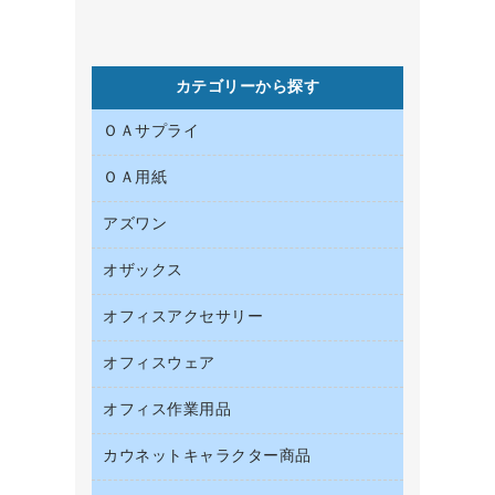
カテゴリーから探す
ＯＡサプライ
ＯＡ用紙
インクカートリッジ
コピートナー
アズワン
インクジェットプリンタ用紙
トナーカートリッジ
コピー用紙
オザックス
オフィス用品
ファクシミリトナー
その他コピー用紙・プリンタ用紙
医療・介護用品
プリンタ用リボン
オフィスアクセサリー
店舗用品
ハガキ用紙
リサイクルインクカートリッジ
ファクシミリ用紙
オフィスウェア
インテリア・インテリア収納
リサイクルトナー（プール方式）
プロッター用紙
オフィスアクセサリー
オフィス作業用品
アウター
互換インクカートリッジ
ラベル用紙
ブラウス・シャツ
カウネットキャラクター商品
ペット用品
ワープロ用紙
医療・介護・ワーキングウェア
園芸用品