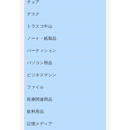
帳票用紙／フォーム用紙
チェア
カウネットキャラクター商品
結束用品
名刺用紙
デスク
オフィスチェア
工場用品
ミーティングチェア
梱包用テープ
トラスコ中山
カウンター
応接イス・ベンチ
梱包用品
デスク
ノート・紙製品
建築・作業用品
作業用雑貨
ミーティングテーブル
研究・環境管理用品
パーティション
ノート
作業用手袋
バインダーノート
倉庫収納用品
パソコン用品
パーティション
ルーズリーフ
台車・脚立
ホワイトボード・黒板
ビジネスマシン
ＨＤＤ／ＳＳＤ
各種用紙
防災用備蓄食品・飲料
ＬＡＮケーブル
額縁
ファイル
ＵＳＢメモリ
防災用品
ＯＡクリーナー／エアダスター
慶弔用品
インクジェットプリンタ／複合機
養生用品
医療関連用品
２穴リフィル・２穴インデックス
ＯＡフィルター
帳簿
スキャナー
３０穴リフィル・３０穴インデックス
ＵＳＢハブ／ＵＳＢアクセサリー
飲料用品
医療関連用品
典礼用品
デジタルカメラ
Ｚ式ファイル
キーボード／テンキー
介護用品
伝票
ファクシミリ
記憶メディア
インスタントコーヒー
カードケース
スマートフォン／モバイル周辺機器
感染症対策用品