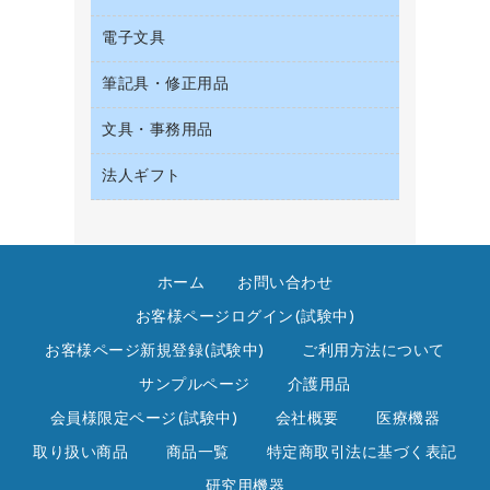
収納保存用品
サイン・看板用品
タオル・アメニティ用品
デスクライト
電子文具
ＡＶ機器・アクセサリー
統一伝票用ファイル
ディスプレイ用品
ダストボックス
懐中電灯・ライト
ＯＡタップ／延長コード
背幅が伸びるファイル
レジ・ポリ袋
筆記具・修正用品
その他電子文具
ティッシュペーパー
乾電池・充電池
キッチン・調理家電
板目表紙・綴込表紙
紙手提げ袋
ラベルテープ
トイレットペーパー
電球・蛍光灯
文具・事務用品
シャープペンシル
その他電化製品
名刺整理用品
陳列什器
ラベルライター
トイレ用洗剤
シャープペンシル用替芯
空調・季節家電
法人ギフト
カッター
店舗運営用品
電卓
トイレ用品
ボールペン（ゲルインク）
掃除機・クリーナー
クリップ
カウネットギフト
ハンドソープ・石鹸
ボールペン（油性）
スティックのり
高島屋
ペーパータオル
ボールペン用替芯
ステープラー本体
ホーム
お問い合わせ
高島屋（食品・飲料）
飲食雑貨用品
ホワイトボード用マーカー
ステープル針
お客様ページログイン(試験中)
飲食用消耗品
マーキングペン（水性）
スプレーのり クリーナー
お客様ページ新規登録(試験中)
ご利用方法について
殺虫剤
マーキングペン（油性）
セロハンテープ
サンプルページ
介護用品
消臭・芳香剤
鉛筆
その他文具
会員様限定ページ(試験中)
会社概要
医療機器
食品添加物製品
蛍光マーカー
テープカッター
取り扱い商品
商品一覧
特定商取引法に基づく表記
洗濯用洗剤
修正テープ
テープのり
研究用機器